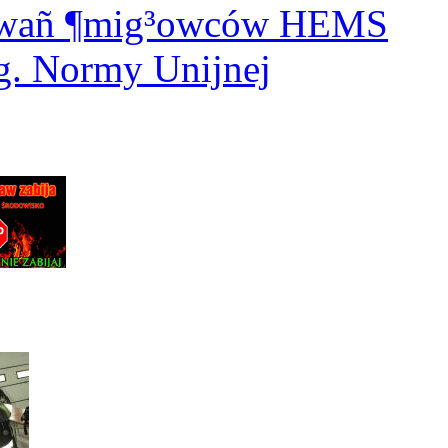
dowañ ¶mig³owców HEMS
. Normy Unijnej