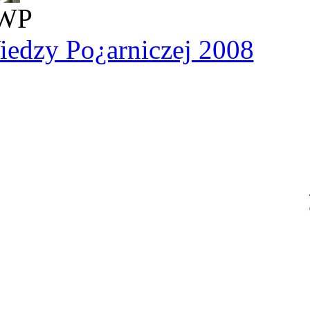
WP
iedzy Po¿arniczej 2008