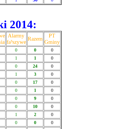
ki 2014:
we
Alarmy
PT
Razem
ia
fa³szywe
Gminy
0
0
0
1
1
0
0
24
0
1
3
0
0
17
0
0
1
0
0
9
0
0
10
0
1
2
0
0
0
0