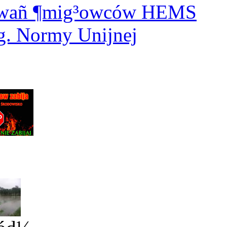
dowañ ¶mig³owców HEMS
. Normy Unijnej