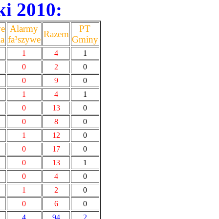
ki 2010:
we
Alarmy
PT
Razem
ia
fa³szywe
Gminy
1
4
1
0
2
0
0
9
0
1
4
1
0
13
0
0
8
0
1
12
0
0
17
0
0
13
1
0
4
0
1
2
0
0
6
0
4
94
2