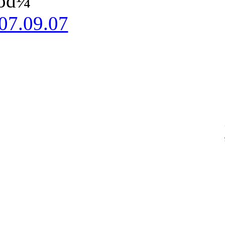
ód¼
07.09.07