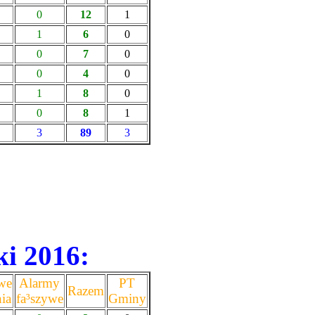
0
12
1
1
6
0
0
7
0
0
4
0
1
8
0
0
8
1
3
89
3
ki 2016:
we
Alarmy
PT
Razem
ia
fa³szywe
Gminy