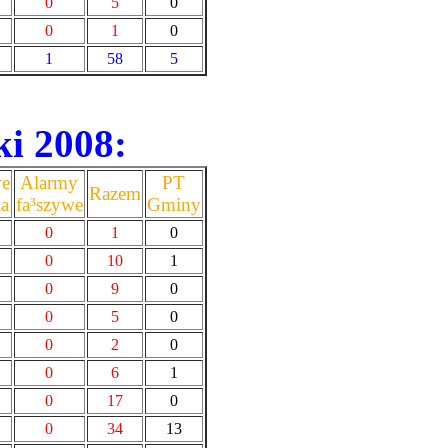
0
5
0
0
1
0
1
58
5
ki 2008:
we
Alarmy
PT
Razem
ia
fa³szywe
Gminy
0
1
0
0
10
1
0
9
0
0
5
0
0
2
0
0
6
1
0
17
0
0
34
13