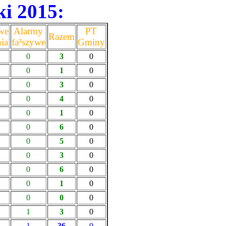
ki 2015:
we
Alarmy
PT
Razem
ia
fa³szywe
Gminy
0
3
0
0
1
0
0
3
0
0
4
0
0
1
0
0
6
0
0
5
0
0
3
0
0
6
0
0
1
0
0
0
0
1
3
0
1
36
0