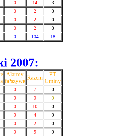
0
14
3
0
2
0
0
2
0
0
2
0
0
104
18
ki 2007:
we
Alarmy
PT
Razem
ia
fa³szywe
Gminy
0
7
0
0
0
0
0
10
0
0
4
0
0
2
0
0
5
0