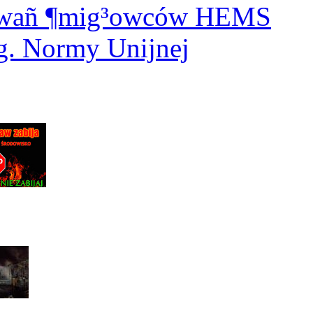
dowañ ¶mig³owców HEMS
. Normy Unijnej